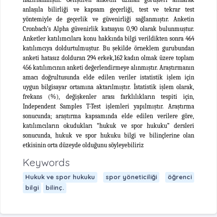
anlaşıla bilirliği ve kapsam geçerliği, test ve tekrar test
yöntemiyle de geçerlik ve güvenirliği sağlanmıştır. Anketin
Cronbach’s Alpha güvenirlik katsayısı 0,90 olarak bulunmuştur.
Anketler katılımcılara konu hakkında bilgi verildikten sonra 464
katılımcıya doldurtulmuştur. Bu şekilde örneklem gurubundan
anketi hatasız dolduran 294 erkek,162 kadın olmak üzere toplam
456 katılımcının anketi değerlendirmeye alınmıştır. Araştırmanın
amacı doğrultusunda elde edilen veriler istatistik işlem için
uygun bilgisayar ortamına aktarılmıştır. İstatistik işlem olarak,
frekans (%), değişkenler arası farklılıkların tespiti için,
Independent Samples T-Test işlemleri yapılmıştır. Araştırma
sonucunda; araştırma kapsamında elde edilen verilere göre,
katılımcıların okudukları “hukuk ve spor hukuku” dersleri
sonucunda, hukuk ve spor hukuku bilgi ve bilinçlerine olan
etkisinin orta düzeyde olduğunu söyleyebiliriz
Keywords
Hukuk ve spor hukuku
spor yöneticiliği
öğrenci
bilgi
bilinç.