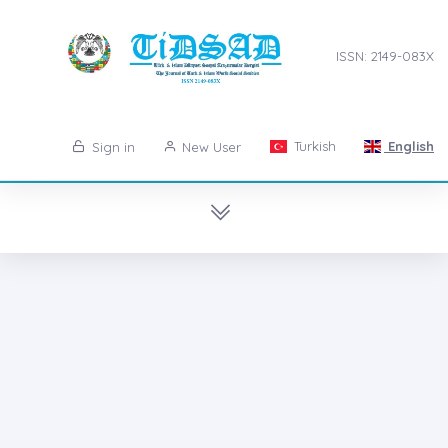
ISSN: 2149-083X
Turkish
English
Sign in
New User