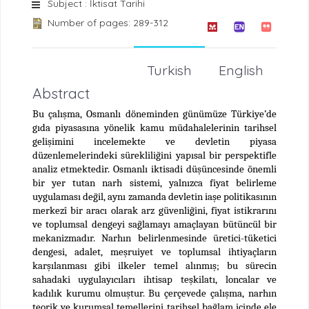
Subject : İktisat Tarihi
Number of pages: 289-312
Turkish
English
Abstract
Bu çalışma, Osmanlı döneminden günümüze Türkiye’de
gıda piyasasına yönelik kamu müdahalelerinin tarihsel
gelişimini incelemekte ve devletin piyasa
düzenlemelerindeki sürekliliğini yapısal bir perspektifle
analiz etmektedir. Osmanlı iktisadi düşüncesinde önemli
bir yer tutan narh sistemi, yalnızca fiyat belirleme
uygulaması değil, aynı zamanda devletin iaşe politikasının
merkezî bir aracı olarak arz güvenliğini, fiyat istikrarını
ve toplumsal dengeyi sağlamayı amaçlayan bütüncül bir
mekanizmadır. Narhın belirlenmesinde üretici-tüketici
dengesi, adalet, meşruiyet ve toplumsal ihtiyaçların
karşılanması gibi ilkeler temel alınmış; bu sürecin
sahadaki uygulayıcıları ihtisap teşkilatı, loncalar ve
kadılık kurumu olmuştur. Bu çerçevede çalışma, narhın
teorik ve kurumsal temellerini tarihsel bağlam içinde ele