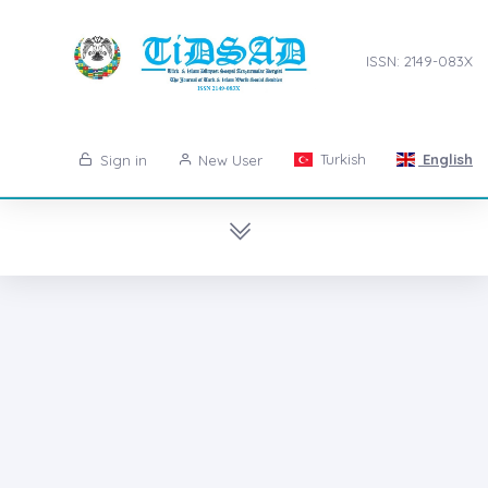
ISSN: 2149-083X
Turkish
English
Sign in
New User