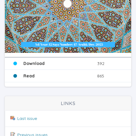
Download
392
Read
865
LINKS
Last issue
Previous issues