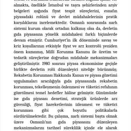
almakta, özellikle İstanbul ve taşra şehirlerinden arşiv
belgeleri ışığında fiyat tespit süreçlerini, esnafın
piyasadaki rolünü ve devlet müdahalelerinin pratik
karşılıklarını incelemektedir.
Osmanlı sonrasında narh
sistemi kurum olarak ortadan kalkmış olsa da, devletin
gıda piyasasına yönelik müdahalesi farklı biçimlerde
devam etmiştir. Cumhuriyet’in ilk döneminde savaş ve
kriz koşullarının etkisiyle fiyat ve arz kontrolü yeniden
önem kazanmış, Millî Korunma Kanunu ile üretim ve
tedarik süreçlerine doğrudan müdahale mekanizmaları
geliştirilmiştir. 1980 sonrası piyasa ekonomisine geçişle
birlikte devletin rolü düzenleyici niteliğe bürünmüş;
Rekabetin Korunması Hakkında Kanun ve piyasa gözetimi
uygulamaları aracılığıyla gıda piyasasında rekabetin
korunması, tekelleşmenin önlenmesi ve tüketici refahının
gözetilmesi temel hedefler hâline gelmiştir. Günümüzde
ise gıda piyasası denetimi, stratejik ürünlerde arz
güvenliği, fiyat hareketlerinin izlenmesi ve tüketici
korunması gibi çok boyutlu politikalarla
sürdürülmektedir.
Bu çalışma, narh sistemi başta olmak
üzere Osmanlı’nın gıda piyasasını düzenleyen
mekanizmalarını tarihsel süreklilik içinde ele alarak