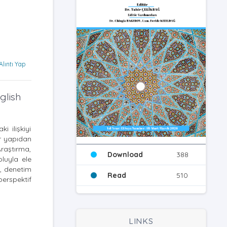
Alıntı Yap
glish
i ilişkiyi
ir yapıdan
Araştırma,
Download
388
oluyla ele
n, denetim
Read
510
erspektif
LINKS