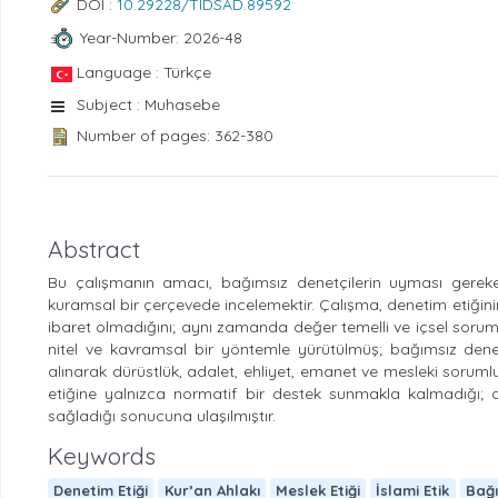
DOI :
10.29228/TIDSAD.89592
Year-Number: 2026-48
Language : Türkçe
Subject : Muhasebe
Number of pages: 362-380
Abstract
Bu çalışmanın amacı, bağımsız denetçilerin uyması gereken et
kuramsal bir çerçevede incelemektir. Çalışma, denetim etiğin
ibaret olmadığını; aynı zamanda değer temelli ve içsel soru
nitel ve kavramsal bir yöntemle yürütülmüş; bağımsız denetçi
alınarak dürüstlük, adalet, ehliyet, emanet ve mesleki sorumlul
etiğine yalnızca normatif bir destek sunmakla kalmadığı; d
sağladığı sonucuna ulaşılmıştır.
Keywords
Denetim Etiği
Kur’an Ahlakı
Meslek Etiği
İslami Etik
Bağı