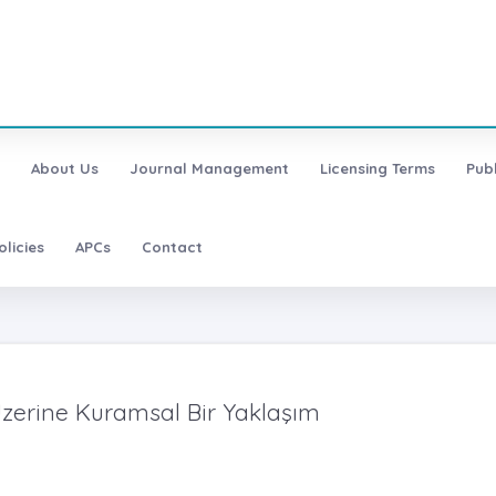
About Us
Journal Management
Licensing Terms
Pub
olicies
APCs
Contact
Üzerine Kuramsal Bir Yaklaşım