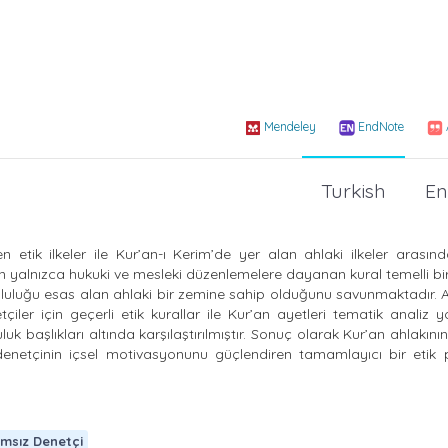
Mendeley
EndNote
Turkish
En
ik ilkeler ile Kur’an-ı Kerim’de yer alan ahlaki ilkeler arasındak
in yalnızca hukuki ve mesleki düzenlemelere dayanan kural temelli b
mluluğu esas alan ahlaki bir zemine sahip olduğunu savunmaktadır. 
ler için geçerli etik kurallar ile Kur’an ayetleri tematik analiz y
uk başlıkları altında karşılaştırılmıştır. Sonuç olarak Kur’an ahlakını
enetçinin içsel motivasyonunu güçlendiren tamamlayıcı bir etik p
msız Denetçi