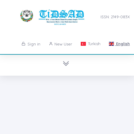
ISSN: 2149-083X
Turkish
English
Sign in
New User