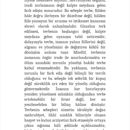
ziyade nedâmete dayanır; davranıştaki değişim,
iradî zorlamanın değil kalpte meydana gelen
fark edişin sonucudur. Bu sebeple tevbe, fiilden
hâle doğru ilerleyen bir düzeltme değil, hâlden
fiile yansıyan bir arınma ve istikamet kazanma
süreci olarak anlaşılmalıdır. Günahın terk
edilmesi, tevbenin başlangıcı değil, kalpte
meydana gelen uyanışın tabiî neticesidir;
dolayısıyla tevbe, insanın yalnız fiillerini değil,
algısını ve yönelimini de değiştiren köklü bir
dönüşüm anlamı taşır. Müellif, tevbenin
zamanını özgür irade ile sınırlandırmakta ve
ölüm anındaki zorunlu yönelişi hakiki tevbe
kabul etmemektedir. Bu yaklaşım, tevbenin
zorunlu bir fark ediş değil bilinçli bir tercih
olduğunu ve bu sebeple tek seferlik bir kopuş
değil süreklilik arz eden bir yöneliş olduğunu
göstermektedir. İnsanın her hatırlayışta
yeniden yönelmesi mümkün olduğundan tevbe
ertelenebilir bir fırsat değil, her an
yenilenebilen bir bilinç hâline dönüşür.
Tevbenin sebepleri nimetin idrakiyle doğan
mahcubiyet, ilâhî uzaklık bilinciyle oluşan
haşyet ve kulun acziyetini fark etmesiyle ortaya
çıkan sığınma hâli şeklinde açıklanmakta;