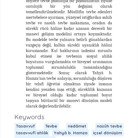
böylece tevbe psikolojik bir pişmanlıktan ziyade
ontolojik bir yön değişimi olarak
temellendirilmektedir. Müellifin tevbe edenleri
mertebelere ayırması, yüzeysel istiğfardan sahih
tevbe ve nasûh tevbe makamına, oradan da
sürekli rücû hâline kadar uzanan dereceli bir
manevî gelişim modelini ortaya koymaktadır.
Bu modelde tevbe yalnızca belirli günahlardan
vazgeçiş değil, kalbin sürekli uyanıklık hâlini
korumasıdır. Kul haklarının iadesini zorunlu
kabul etmesi ise tevbenin sosyal ahlâk
boyutunu vurgulamakta ve bireysel arınmanın
toplumsal sorumlulukla tamamlandığını
göstermektedir. Sonuç olarak Yahyâ b.
Hamza’nın tevbe anlayışı, sorumluluğu düşüren
bir telafi öğretisi olmaktan ziyade insanın
kendini yeniden inşa ettiği, süreklilik kazanan
ve bireysel olduğu kadar toplumsal boyut
taşıyan bütüncül bir manevî dönüşüm modeli
olarak değerlendirilebilir.
Keywords
Tasavvuf
Tevbe
nedâmet
nasûh tevbe
tasavvufî ahlâk
Yahyâ b. Hamza
içsel dönüşüm