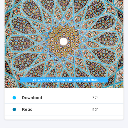
Download
374
Read
521