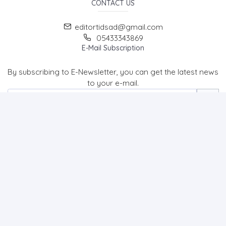
CONTACT US
editortidsad@gmail.com
05433343869
E-Mail Subscription
By subscribing to E-Newsletter, you can get the latest news
to your e-mail.
MENU
Home page
About Us
News
Contact
The Journal of Turk & Islam World Social Studies