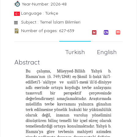
Year-Number: 2026-48
Language : Türkçe
Subject : Temel İslam Bilimleri
Number of pages: 627-639
Turkish
English
Abstract
Bu çalışma, Müeyyed-Billâh Yahyâ b.
Hamza’nın (ö. 749/1348) eş-Şâmil li-ḥaḳāʾiḳi’l-
edilleti’l-ʿaḳliyye ve uṣûli’l-mesâʾili’d-dîniyye
adlı eserinde ortaya koyduğu tevbe anlayışını
tasavvufî bir perspektif çerçevesinde
değerlendirmeyi amaçlamaktadır. Araştırmada
müellifin tevbe kavramını yalnızca günahın
terk edilmesine yönelik hukukî bir yükümlülük
olarak değil, insanın varoluş yönelimini
dönüştüren bilinç temelli bir içsel süreç olarak
temellendirdiği ortaya konulmaktadır. Yahyâ b.
Hamza’ya göre tevbenin mahiyeti azimden