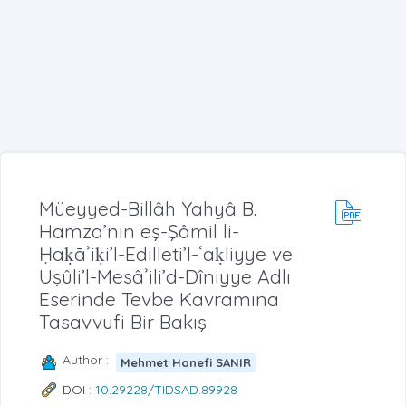
Müeyyed-Billâh Yahyâ B.
Hamza’nın eş-Şâmil li-
Ḥaḳāʾiḳi’l-Edilleti’l-ʿaḳliyye ve
Uṣûli’l-Mesâʾili’d-Dîniyye Adlı
Eserinde Tevbe Kavramına
Tasavvufi Bir Bakış
Author :
Mehmet Hanefi SANIR
DOI :
10.29228/TIDSAD.89928