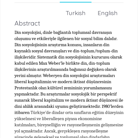
Turkish
English
Abstract
Din sosyolojisi, dinle bağlantılı toplumsal davranışın
oluşumu ve etkileriyle ilgilenen bir sosyal bilim dalıdır.
Din sosyolojisinin araştırma konusu, insanların din
kaynaklı sosyal davranışları ve din-toplum/toplum-din
ilişkileridir. Sistematik din sosyolojisinin kurucusu olarak
kabul edilen Max Weber’le birlikte din, din-toplum
ilişkilerinin araştırılmasında bağımsız değişken olarak
yerini almıştır.
Weberyen din sosyolojisi araştırmaları
liberal kapitalizmin ve modern iktisat düşüncesinin
Protestanlık olan kültürel zemininin yorumlamasını
yapmaktadır. Bu araştırmalar sosyolojik bir perspektif
sunarak liberal kapitalizm ve modern iktisat düşüncesi ile
dini ahlâk arasındaki uyumu geliştirmektedir. 1980’lerden
itibaren
Türkiye’de dindar orta sınıfların eğitim düzeyinin
yükselmesi ve liberalleşen piyasa ekonomisine
katılmaları, bireyselliğin ve rasyonelleşmenin gelişmesine
yol açmaktadır. Ancak, gerçekleşen rasyonelleşme
sürecinde geleneksel ve toplumsal olan dindarlığın