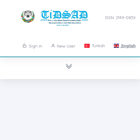
ISSN: 2149-083X
Turkish
English
Sign in
New User