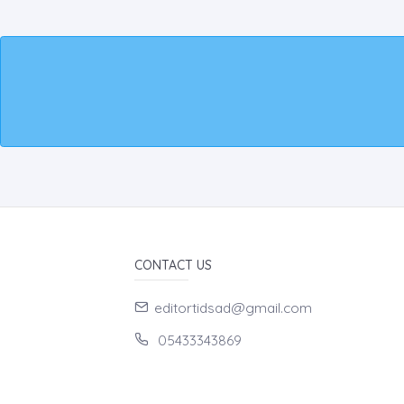
CONTACT US
editortidsad@gmail.com
05433343869