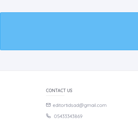
CONTACT US
editortidsad@gmail.com
05433343869