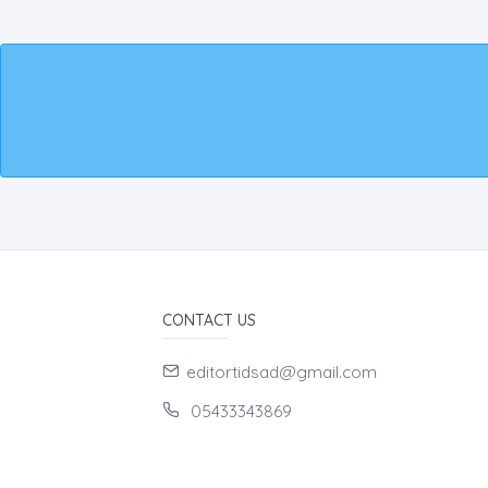
CONTACT US
editortidsad@gmail.com
05433343869