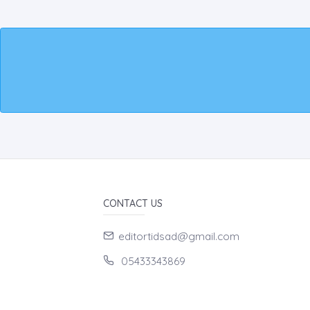
CONTACT US
editortidsad@gmail.com
05433343869