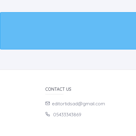
CONTACT US
editortidsad@gmail.com
05433343869