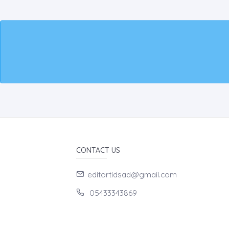
CONTACT US
editortidsad@gmail.com
05433343869