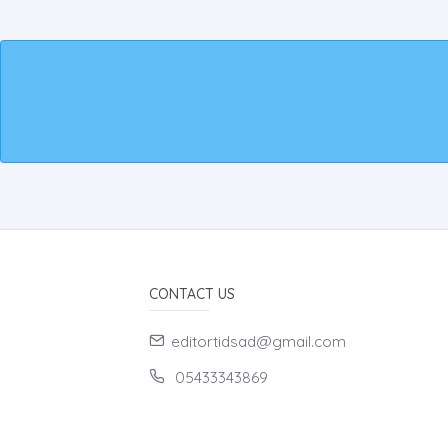
CONTACT US
editortidsad@gmail.com
05433343869