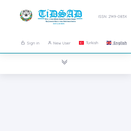
ISSN: 2149-083X
Turkish
English
Sign in
New User