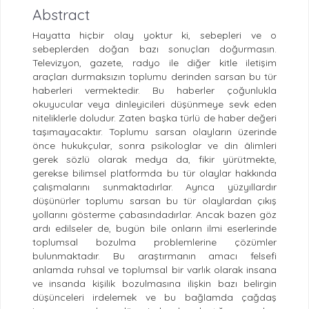
Abstract
Hayatta hiçbir olay yoktur ki, sebepleri ve o
sebeplerden doğan bazı sonuçları doğurmasın.
Televizyon, gazete, radyo ile diğer kitle iletişim
araçları durmaksızın toplumu derinden sarsan bu tür
haberleri vermektedir. Bu haberler çoğunlukla
okuyucular veya dinleyicileri düşünmeye sevk eden
niteliklerle doludur. Zaten başka türlü de haber değeri
taşımayacaktır. Toplumu sarsan olayların üzerinde
önce hukukçular, sonra psikologlar ve din âlimleri
gerek sözlü olarak medya da, fikir yürütmekte,
gerekse bilimsel platformda bu tür olaylar hakkında
çalışmalarını sunmaktadırlar. Ayrıca yüzyıllardır
düşünürler toplumu sarsan bu tür olaylardan çıkış
yollarını gösterme çabasındadırlar. Ancak bazen göz
ardı edilseler de, bugün bile onların ilmi eserlerinde
toplumsal bozulma problemlerine çözümler
bulunmaktadır. Bu araştırmanın amacı felsefi
anlamda ruhsal ve toplumsal bir varlık olarak insana
ve insanda kişilik bozulmasına ilişkin bazı belirgin
düşünceleri irdelemek ve bu bağlamda çağdaş