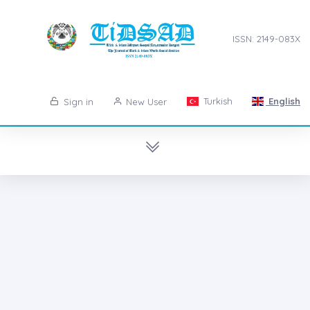
ISSN: 2149-083X
Turkish
English
Sign in
New User