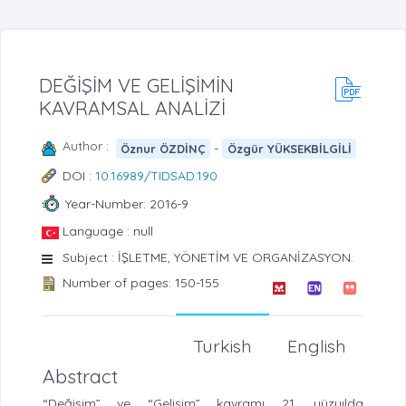
DEĞİŞİM VE GELİŞİMİN
KAVRAMSAL ANALİZİ
Author :
-
Öznur ÖZDİNÇ
Özgür YÜKSEKBİLGİLİ
DOI :
10.16989/TIDSAD.190
Year-Number: 2016-9
Language : null
Subject : İŞLETME, YÖNETİM VE ORGANİZASYON.
Number of pages: 150-155
Turkish
English
Abstract
“Değişim” ve “Gelişim” kavramı 21. yüzyılda