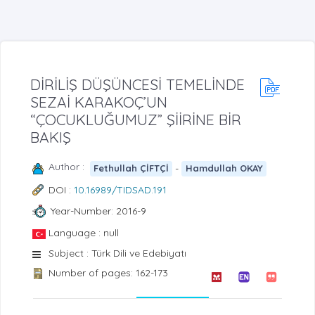
DİRİLİŞ DÜŞÜNCESİ TEMELİNDE
SEZAİ KARAKOÇ’UN
“ÇOCUKLUĞUMUZ” ŞİİRİNE BİR
BAKIŞ
Author :
-
Fethullah ÇİFTÇİ
Hamdullah OKAY
DOI :
10.16989/TIDSAD.191
Year-Number: 2016-9
Language : null
Subject : Türk Dili ve Edebiyatı
Number of pages: 162-173