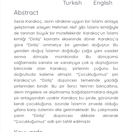
Turkish
English
Abstract
Sezai Karakoç, asrın idrakine uygun bir İslami anlayış
geliştirmek isteyen Mehmet Akif gibi İslami kimliğiyle
de tanınan büyük bir mütefekkirdir. Karakoç’un İslami
kimliği “Diriliş” kavramı ekseninde döner. Karakoç’a
göre “Diriliş” ümmetçe bir yeniden doğuştur. Bu
yeniden doğuş İslamın doğduğu çağa yani saadet
asrına dönüşle mümkündür. Bu dönüşümü
sağlamada sanata ve sanatçıya çok iş düştüğünün
bilincinde olan Karakoç, şiirlerinin çoğunu bu
doğrultuda kaleme almıştır. “Çocukluğumuz” şiiri
Karakoç’un “Diriliş” düşüncesi temelinde yazdığı
şiirlerinden biridir. Bu şiir İkinci Yeni’nin bilinçaltına,
derin imgelere ve alışılmamış bağdaştırmalara dayalı
şiir anlayışından uzaktır. Karakoç bu şiirde, görünürde
kendi çocukluğuna, özünde İslam’ın zirvede olduğu
yıllara karşı özlemini dile getirmektedir. Bu çalışmada
şairin “Diriliş” düşüncesi dikkate alınarak
“Çocukluğumuz” adlı şiiri tahlil edilmiştir.