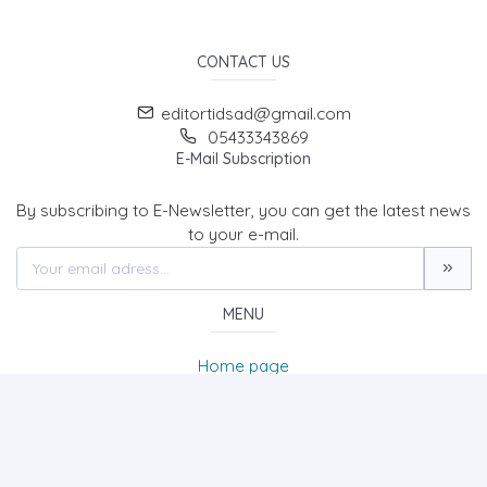
CONTACT US
editortidsad@gmail.com
05433343869
E-Mail Subscription
By subscribing to E-Newsletter, you can get the latest news
to your e-mail.
MENU
Home page
About Us
News
Contact
The Journal of Turk & Islam World Social Studies