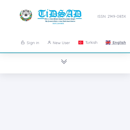
ISSN: 2149-083X
Turkish
English
Sign in
New User