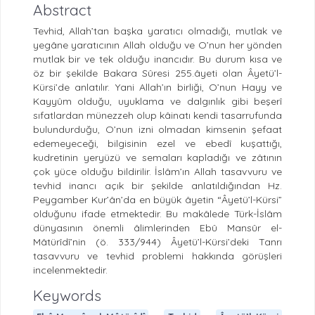
Abstract
Tevhid, Allah’tan başka yaratıcı olmadığı, mutlak ve
yegâne yaratıcının Allah olduğu ve O’nun her yönden
mutlak bir ve tek olduğu inancıdır. Bu durum kısa ve
öz bir şekilde Bakara Sûresi 255.âyeti olan Âyetü’l-
Kürsi’de anlatılır. Yani Allah’ın birliği, O’nun Hayy ve
Kayyûm olduğu, uyuklama ve dalgınlık gibi beşerî
sıfatlardan münezzeh olup kâinatı kendi tasarrufunda
bulundurduğu, O’nun izni olmadan kimsenin şefaat
edemeyeceği, bilgisinin ezel ve ebedî kuşattığı,
kudretinin yeryüzü ve semaları kapladığı ve zâtının
çok yüce olduğu bildirilir. İslâm’ın Allah tasavvuru ve
tevhid inancı açık bir şekilde anlatıldığından Hz.
Peygamber Kur’ân’da en büyük âyetin “Âyetü’l-Kürsi”
olduğunu ifade etmektedir. Bu makâlede Türk-İslâm
dünyasının önemli âlimlerinden Ebû Mansûr el-
Mâtürîdî’nin (ö. 333/944) Âyetü’l-Kürsi’deki Tanrı
tasavvuru ve tevhid problemi hakkında görüşleri
incelenmektedir.
Keywords