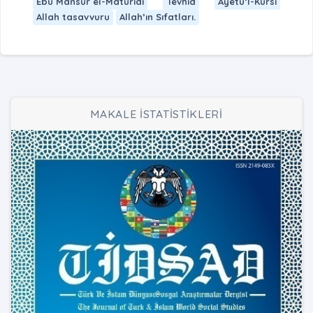
Ebû Mansûr el-Mâtürîdî
Tevhid
Âyetü’l-Kürsi
Allah tasavvuru
Allah’ın Sıfatları.
MAKALE İSTATİSTİKLERİ