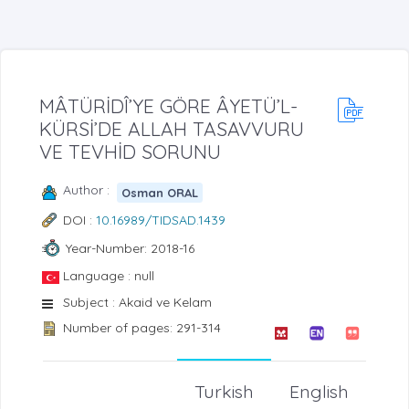
MÂTÜRİDÎ’YE GÖRE ÂYETÜ’L-
KÜRSİ’DE ALLAH TASAVVURU
VE TEVHİD SORUNU
Author :
Osman ORAL
DOI :
10.16989/TIDSAD.1439
Year-Number: 2018-16
Language : null
Subject : Akaid ve Kelam
Number of pages: 291-314
Turkish
English