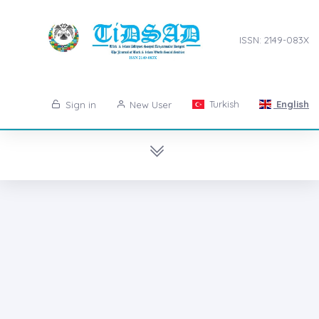
ISSN: 2149-083X
Turkish
English
Sign in
New User