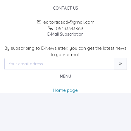
CONTACT US
editortidsad@gmail.com
05433343869
E-Mail Subscription
By subscribing to E-Newsletter, you can get the latest news
to your e-mail.
MENU
Home page
About Us
News
Contact
The Journal of Turk & Islam World Social Studies