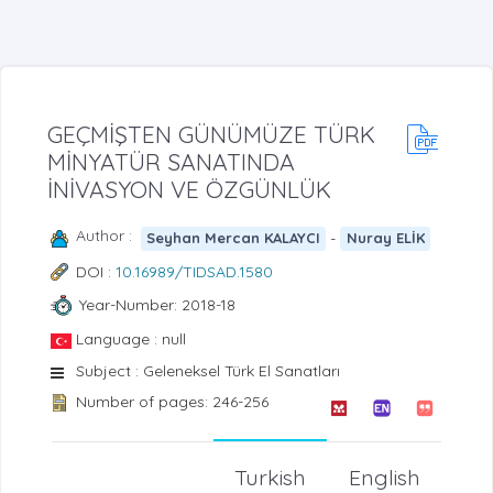
GEÇMİŞTEN GÜNÜMÜZE TÜRK
MİNYATÜR SANATINDA
İNİVASYON VE ÖZGÜNLÜK
Author :
-
Seyhan Mercan KALAYCI
Nuray ELİK
DOI :
10.16989/TIDSAD.1580
Year-Number: 2018-18
Language : null
Subject : Geleneksel Türk El Sanatları
Number of pages: 246-256
Turkish
English