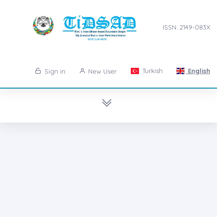
ISSN: 2149-083X
Turkish
English
Sign in
New User