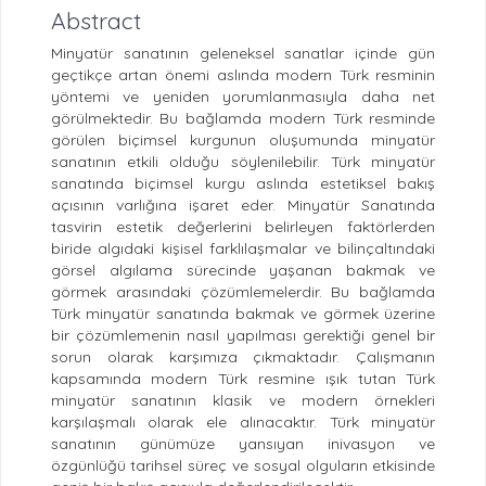
Abstract
Minyatür sanatının geleneksel sanatlar içinde gün
geçtikçe artan önemi aslında modern Türk resminin
yöntemi ve yeniden yorumlanmasıyla daha net
görülmektedir. Bu bağlamda modern Türk resminde
görülen biçimsel kurgunun oluşumunda minyatür
sanatının etkili olduğu söylenilebilir. Türk minyatür
sanatında biçimsel kurgu aslında estetiksel bakış
açısının varlığına işaret eder. Minyatür Sanatında
tasvirin estetik değerlerini belirleyen faktörlerden
biride algıdaki kişisel farklılaşmalar ve bilinçaltındaki
görsel algılama sürecinde yaşanan bakmak ve
görmek arasındaki çözümlemelerdir. Bu bağlamda
Türk minyatür sanatında bakmak ve görmek üzerine
bir çözümlemenin nasıl yapılması gerektiği genel bir
sorun olarak karşımıza çıkmaktadır. Çalışmanın
kapsamında modern Türk resmine ışık tutan Türk
minyatür sanatının klasik ve modern örnekleri
karşılaşmalı olarak ele alınacaktır. Türk minyatür
sanatının günümüze yansıyan inivasyon ve
özgünlüğü tarihsel süreç ve sosyal olguların etkisinde