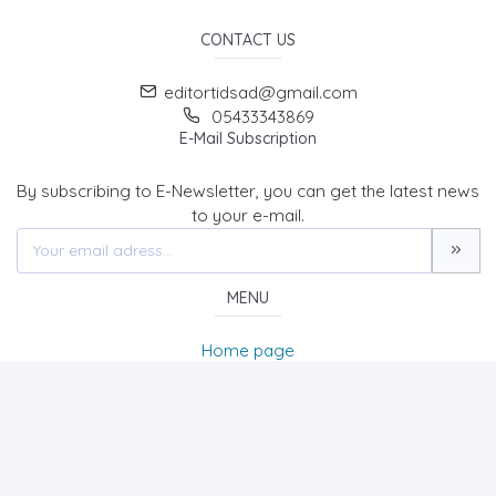
CONTACT US
editortidsad@gmail.com
05433343869
E-Mail Subscription
By subscribing to E-Newsletter, you can get the latest news
to your e-mail.
MENU
Home page
About Us
News
Contact
The Journal of Turk & Islam World Social Studies