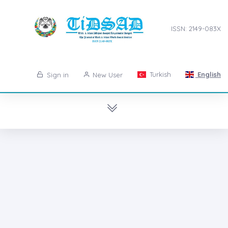
ISSN: 2149-083X
Turkish
English
Sign in
New User