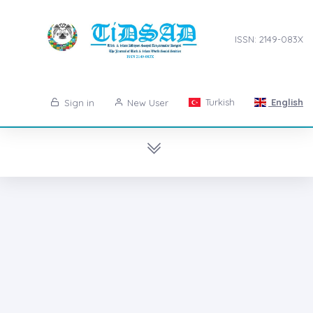
ISSN: 2149-083X
Turkish
English
Sign in
New User