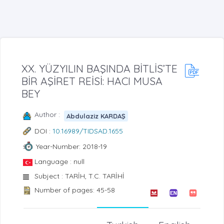
XX. YÜZYILIN BAŞINDA BİTLİS’TE
BİR AŞİRET REİSİ: HACI MUSA
BEY
Author :
Abdulaziz KARDAŞ
DOI :
10.16989/TIDSAD.1655
Year-Number: 2018-19
Language : null
Subject : TARİH, T.C. TARİHİ
Number of pages: 45-58