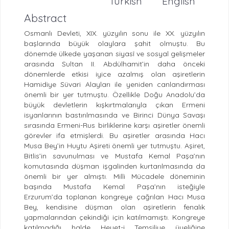
Turkish
English
Abstract
Osmanlı Devleti, XIX. yüzyılın sonu ile XX. yüzyılın
başlarında büyük olaylara şahit olmuştu. Bu
dönemde ülkede yaşanan siyasî ve sosyal gelişmeler
arasında Sultan II. Abdülhamit’in daha önceki
dönemlerde etkisi iyice azalmış olan aşiretlerin
Hamidiye Süvari Alayları ile yeniden canlandırması
önemli bir yer tutmuştu. Özellikle Doğu Anadolu’da
büyük devletlerin kışkırtmalarıyla çıkan Ermeni
isyanlarının bastırılmasında ve Birinci Dünya Savaşı
sırasında Ermeni-Rus birliklerine karşı aşiretler önemli
görevler ifa etmişlerdi. Bu aşiretler arasında Hacı
Musa Bey’in Huytu Aşireti önemli yer tutmuştu. Aşiret,
Bitlis’in savunulması ve Mustafa Kemal Paşa’nın
komutasında düşman işgalinden kurtarılmasında da
önemli bir yer almıştı. Milli Mücadele döneminin
başında Mustafa Kemal Paşa’nın isteğiyle
Erzurum’da toplanan kongreye çağrılan Hacı Musa
Bey, kendisine düşman olan aşiretlerin fenalık
yapmalarından çekindiği için katılmamıştı. Kongreye
katılmadığı halde Heyet-i Temsiliye üyeliğine