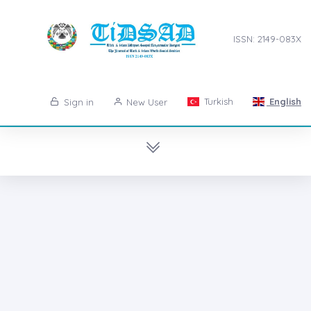
ISSN: 2149-083X
Turkish
English
Sign in
New User