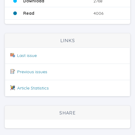
Download
2768
Read
4006
LINKS
Last issue
Previous issues
Article Statistics
SHARE