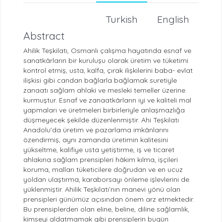
Turkish
English
Abstract
Ahilik Teşkilatı, Osmanlı çalışma hayatında esnaf ve
sanatkârların bir kuruluşu olarak üretim ve tüketimi
kontrol etmiş, usta, kalfa, çırak ilişkilerini baba- evlat
ilişkisi gibi candan bağlarla bağlamak suretiyle
zanaatı sağlam ahlaki ve mesleki temeller üzerine
kurmuştur. Esnaf ve zanaatkârların iyi ve kaliteli mal
yapmaları ve üretmeleri birbirleriyle anlaşmazlığa
düşmeyecek şekilde düzenlenmiştir. Ahi Teşkilatı
Anadolu’da üretim ve pazarlama imkânlarını
özendirmiş, aynı zamanda üretimin kalitesini
yükseltme, kalifiye usta yetiştirme, iş ve ticaret
ahlakına sağlam prensipleri hâkim kılma, işçileri
koruma, malları tüketicilere doğrudan ve en ucuz
yoldan ulaştırma, karaborsayı önleme işlevlerini de
yüklenmiştir. Ahilik Teşkilatı’nın manevi yönü olan
prensipleri günümüz açısından önem arz etmektedir.
Bu prensiplerden olan eline, beline, diline sağlamlık,
kimseyi aldatmamak gibi prensiplerin bugün