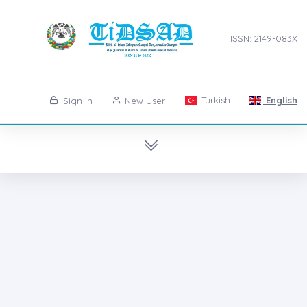
ISSN: 2149-083X
Turkish
English
Sign in
New User