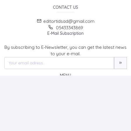
CONTACT US
editortidsad@gmail.com
05433343869
E-Mail Subscription
By subscribing to E-Newsletter, you can get the latest news
to your e-mail.
MENU
Home page
About Us
News
Contact
The Journal of Turk & Islam World Social Studies