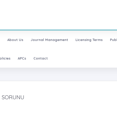
About Us
Journal Management
Licensing Terms
Pub
olicies
APCs
Contact
Mİ SORUNU