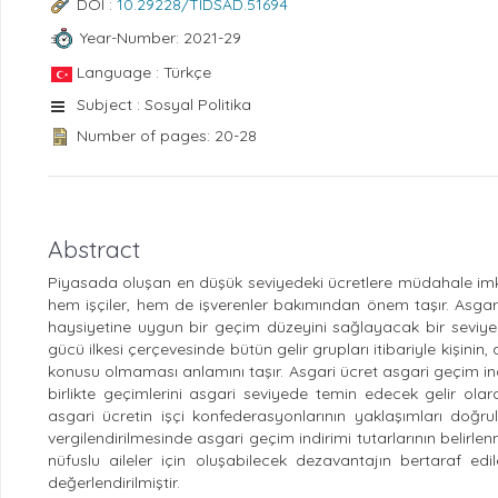
DOI :
10.29228/TIDSAD.51694
Year-Number: 2021-29
Language : Türkçe
Subject : Sosyal Politika
Number of pages: 20-28
Abstract
Piyasada oluşan en düşük seviyedeki ücretlere müdahale imk
hem işçiler, hem de işverenler bakımından önem taşır. Asgari
haysiyetine uygun bir geçim düzeyini sağlayacak bir seviye
gücü ilkesi çerçevesinde bütün gelir grupları itibariyle kişinin,
konusu olmaması anlamını taşır. Asgari ücret asgari geçim indir
birlikte geçimlerini asgari seviyede temin edecek gelir ola
asgari ücretin işçi konfederasyonlarının yaklaşımları doğrult
vergilendirilmesinde asgari geçim indirimi tutarlarının belirl
nüfuslu aileler için oluşabilecek dezavantajın bertaraf edil
değerlendirilmiştir.