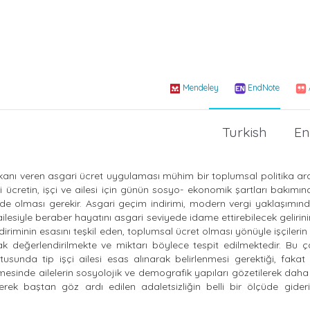
Mendeley
EndNote
Turkish
En
anı veren asgari ücret uygulaması mühim bir toplumsal politika ara
 ücretin, işçi ve ailesi için günün sosyo- ekonomik şartları bakımı
de olması gerekir. Asgari geçim indirimi, modern vergi yaklaşımı
 ailesiyle beraber hayatını asgari seviyede idame ettirebilecek gelirini
iminin esasını teşkil eden, toplumsal ücret olması yönüyle işçilerin a
rak değerlendirilmekte ve miktarı böylece tespit edilmektedir. Bu 
usunda tip işçi ailesi esas alınarak belirlenmesi gerektiği, fakat 
enmesinde ailelerin sosyolojik ve demografik yapıları gözetilerek daha
erek baştan göz ardı edilen adaletsizliğin belli bir ölçüde gideri