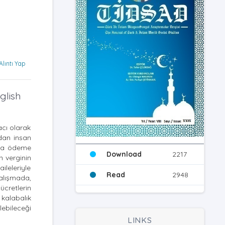
Alıntı Yap
glish
cı olarak
ndan insan
nda ödeme
Download
2217
n verginin
ileleriyle
Read
2948
çalışmada,
ücretlerin
 kalabalık
lebileceği
LINKS