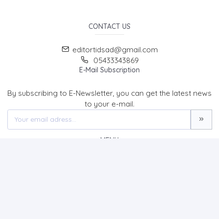
CONTACT US
editortidsad@gmail.com
05433343869
E-Mail Subscription
By subscribing to E-Newsletter, you can get the latest news
to your e-mail.
MENU
Home page
About Us
News
Contact
The Journal of Turk & Islam World Social Studies