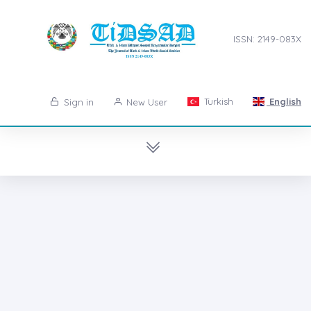
ISSN: 2149-083X
Turkish
English
Sign in
New User