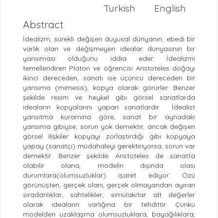
Turkish
English
Abstract
İdealizm, sürekli değişen duyusal dünyanın, ebedi bir
varlık olan ve değişmeyen idealar dünyasının bir
yansıması olduğunu iddia eder. İdealizmi
temellendiren Platon ve öğrencisi Aristoteles doğayı
ikinci dereceden, sanatı ise üçüncü dereceden bir
yansıma (mimesis), kopya olarak görürler. Benzer
şekilde resim ve heykel gibi görsel sanatlarda
ideaların kopyalarını yapan sanatlardır. İdealist
yansıtma kuramına göre, sanat bir aynadaki
yansıma gibiyse, sorun yok demektir, ancak değişen
görsel ilişkiler kopyayı zorlaştırdığı gibi kopyaya
yapay (sanatçı) müdahaleyi gerektiriyorsa, sorun var
demektir. Benzer şekilde Aristoteles de sanatta
olabilir olana, modelin dışında olası
durumlara(olumsuzluklar) işaret ediyor. Özü
görünüşten, gerçek olanı, gerçek olmayandan ayıran
sıradanlıklar, sahtelikler, simülakrlar alt değerler
olarak ideaların varlığına bir tehdittir. Çünkü
modelden uzaklaşma olumsuzluklara, bayağılıklara,