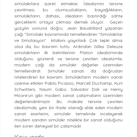
simülakrlara işaret etmekte. İdealizmin tersine
çevrilmesi, bu olumsuzlukların, bayağılıkların,
simülakrların, dahası, ideaların bastırdığı sahte
gerçeklerin ortaya çıkması demek oluyor. Geçen
yüzyılın sonuna doğru, Jean Baudrillard yaşanan
çağı “Simülakr kavramında temellendiren “Simülakrlar
ve Simülasyon” kitabını yayınladı. Çok tepki almış
olsa da, bu kavram tuttu. Ardından Gilles Deleuze
simülakrların ilk belirtilerinin Platon idealizminde
olduğunu gösterdi ve tersine çevrilen idealizmle,
modern çağı da simülakr değerler üzerinden
temellendirdi. Simülakr sanatı da doğrudan
nitelendiren bir kavram. Simülakrların modern sanat
üzerine etkileri Pablo Picasso, Marcell Duchamp, Kurt
Schwitters, Naum Gabo, Salvador Dali ve Henry
Moore’un gibi modern sanat çalışmaların üzerinden
değerlendirilmiştir. Bu makale tersine çevrilen
idealizmde, yeni bir ifade olanağı elde eden modern
sanat eserlerini, simülakr temelinde inceleyerek
modern sanatın simülakr nitelikte bir sanat olduğunu
ileri süren deneysel bir çalışmadır.