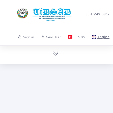
ISSN: 2149-083X
Turkish
English
Sign in
New User