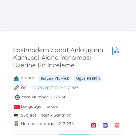
Postmodern Sanat Anlayışının
Kamusal Alana Yansıması
Üzerine Bir İnceleme
Author :
-
Selçuk YILMAZ
Uğur KESKİN
DOI :
10.29228/TIDSAD.71965
Year-Number: 2023-38
Language : Türkçe
Subject : Plastik Sanatlar
Number of pages: 217-236