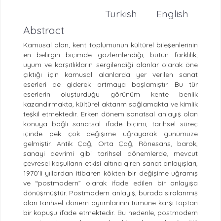
Turkish
English
Abstract
Kamusal alan, kent toplumunun kültürel bileşenlerinin
en belirgin biçimde gözlemlendiği, bütün farklılık,
uyum ve karşıtlıkların sergilendiği alanlar olarak öne
çıktığı için kamusal alanlarda yer verilen sanat
eserleri de giderek artmaya başlamıştır. Bu tür
eserlerin oluşturduğu görünüm kente benlik
kazandırmakta, kültürel aktarım sağlamakta ve kimlik
teşkil etmektedir. Erken dönem sanatsal anlayış olan
konuya bağlı sanatsal ifade biçimi, tarihsel süreç
içinde pek çok değişime uğrayarak günümüze
gelmiştir. Antik Çağ, Orta Çağ, Rönesans, barok,
sanayi devrimi gibi tarihsel dönemlerde, mevcut
çevresel koşulların etkisi altına giren sanat anlayışları,
1970’li yıllardan itibaren kökten bir değişime uğramış
ve “postmodern” olarak ifade edilen bir anlayışa
dönüşmüştür. Postmodern anlayış, burada sıralanmış
olan tarihsel dönem ayrımlarının tümüne karşı toptan
bir kopuşu ifade etmektedir. Bu nedenle, postmodern