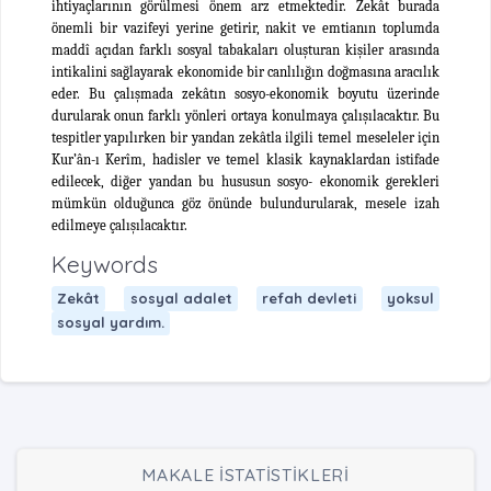
ihtiyaçlarının görülmesi önem arz etmektedir. Zekât burada
önemli bir vazifeyi yerine getirir, nakit ve emtianın toplumda
maddî açıdan farklı sosyal tabakaları oluşturan kişiler arasında
intikalini sağlayarak ekonomide bir canlılığın doğmasına aracılık
eder. Bu çalışmada zekâtın sosyo-ekonomik boyutu üzerinde
durularak onun farklı yönleri ortaya konulmaya çalışılacaktır. Bu
tespitler yapılırken bir yandan zekâtla ilgili temel meseleler için
Kur’ân-ı Kerîm, hadisler ve temel klasik kaynaklardan istifade
edilecek, diğer yandan bu hususun sosyo- ekonomik gerekleri
mümkün olduğunca göz önünde bulundurularak, mesele izah
edilmeye çalışılacaktır.
Keywords
Zekât
sosyal adalet
refah devleti
yoksul
sosyal yardım.
MAKALE İSTATİSTİKLERİ