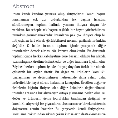
Abstract
İnsan kendi kendine yetersiz olup, ihtiyaçlarını kendi başına
karşılaması çok zor olduğundan tek başına hayatını
sürdüremeyen, toplum halinde yaşama ihtiyacı duyan bir
varlıktır. Bu sebeple tek başına sağlıklı bir hayatı yürütebilmesi
mümkün görünmemektedir. İnsanların pek çok ihtiyacı olup bu
ihtiyaçların fert olarak görülebilmesi normal şartlarda mümkün
değildir. O halde insanın toplum içinde yaşayarak diğer
insanlardan destek alması söz konusu olmaktadır. Bu durumda
toplum içinde herkes kabiliyetine göre başarılı olduğu bir alanda
uzmanlaşarak üretime iştirak eder ve diğer insanlara faydalı olur.
Böylece herkes toplum içinde ihtiyaç duyulan farklı bir alanda
çalışarak bir şeyler üretir. Bu değer ve ürünlerin karşılıklı
paylaşılması ve değiştirilmesi neticesinde daha rahat, daha
müreffeh bir hayat sürme imkanına kavuşulur. Üretilen değer ve
ürünlerin kişinin ihtiyacı olan diğer ürünlerle değiştirilmesi,
insanlar arasında bir alışverişin ortaya çıkmasına neden olur. Bu
değer ve ürünlerin geniş topluluklar tarafından değişimi ve
karşılıklı alışverişi ise piyasaların oluşmasına ve bir eko-sistemin
doğmasına zemin hazırlar. Bu çerçevede kendi ihtiyaçlarını
karşılama bakımından sıkıntı çeken kimselerin desteklenmesi ve