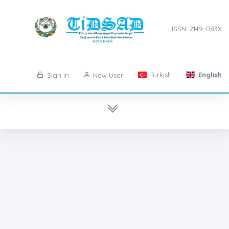
ISSN: 2149-083X
Turkish
English
Sign in
New User