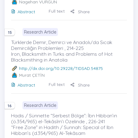
Nagehan VURGUN
Full text
Abstract
Share
Research Article
15
Türklerde Demir, Demirci ve Anadolu'da Sıcak
Demirciliğin Problemleri , 214-225
Iron, Blacksmith in Turks and Problems of Hot
Blacksmithing in Anatolia
http://dx.doi.org/10.29228/TIDSAD.54875
Murat ÇETİN
Full text
Abstract
Share
Research Article
16
Hadis / Sünnette “Serbest Bölge”: İbn Hibban’ın
(ö.354/965) el-Tekâsîm’i Özelinde , 226-241
“Free Zone” in Hadith / Sunnah: Special of Ibn
Hibban’s (d.354/965) Al-Tekâsam