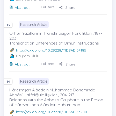
Full text
Abstract
Share
Research Article
13
Orhun Yazıtlarının Transkripsiyon Farklılıkları , 187-
203
Transcription Differences of Orhun Instructions
http://dx.doi.org/10.29228/TIDSAD.54185
Bayram BİLİR
Full text
Abstract
Share
Research Article
14
Hârezmşah Alâeddin Muhammed Döneminde
Abbâsî Halifeliği ile İlişkiler , 204-213
Relations with the Abbasis Caliphate in the Period
of Hârezmshah Alâeddin Muhammad
http://dx.doi.org/10.29228/TIDSAD.53980