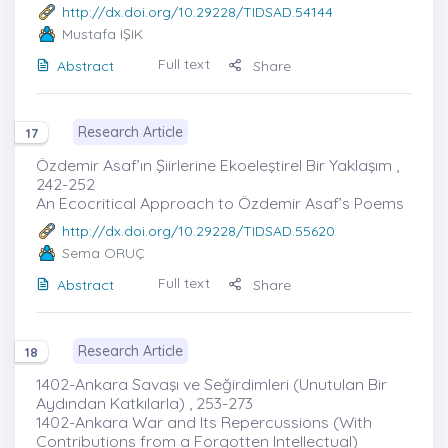
http://dx.doi.org/10.29228/TIDSAD.54144
Mustafa IŞIK
Full text
Abstract
Share
Research Article
17
Özdemir Asaf’ın Şiirlerine Ekoeleştirel Bir Yaklaşım ,
242-252
An Ecocritical Approach to Özdemir Asaf’s Poems
http://dx.doi.org/10.29228/TIDSAD.55620
Sema ORUÇ
Full text
Abstract
Share
Research Article
18
1402-Ankara Savaşı ve Seğirdimleri (Unutulan Bir
Aydından Katkılarla) , 253-273
1402-Ankara War and Its Repercussions (With
Contributions from a Forgotten Intellectual)