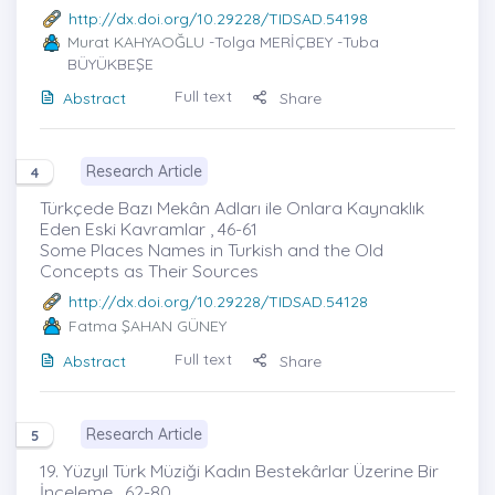
http://dx.doi.org/10.29228/TIDSAD.54198
Murat KAHYAOĞLU
-Tolga MERİÇBEY -Tuba
BÜYÜKBEŞE
Full text
Abstract
Share
Research Article
4
Türkçede Bazı Mekân Adları ile Onlara Kaynaklık
Eden Eski Kavramlar , 46-61
Some Places Names in Turkish and the Old
Concepts as Their Sources
http://dx.doi.org/10.29228/TIDSAD.54128
Fatma ŞAHAN GÜNEY
Full text
Abstract
Share
Research Article
5
19. Yüzyıl Türk Müziği Kadın Bestekârlar Üzerine Bir
İnceleme , 62-80