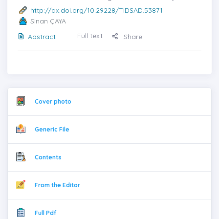
http://dx.doi.org/10.29228/TIDSAD.53871
Sinan ÇAYA
Full text
Abstract
Share
Cover photo
Generic File
Contents
From the Editor
Full Pdf