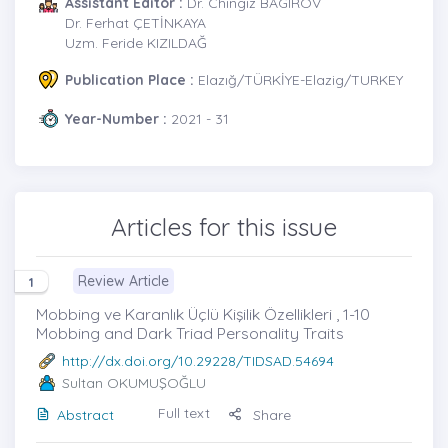
Assistant Editor :
Dr. Chingiz BAGIROV
Dr. Ferhat ÇETİNKAYA
Uzm. Feride KIZILDAĞ
Publication Place :
Elazığ/TÜRKİYE-Elazig/TURKEY
Year-Number :
2021 - 31
Articles for this issue
Review Article
1
Mobbing ve Karanlık Üçlü Kişilik Özellikleri , 1-10
Mobbing and Dark Triad Personality Traits
http://dx.doi.org/10.29228/TIDSAD.54694
Sultan OKUMUŞOĞLU
Full text
Abstract
Share