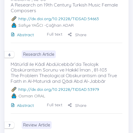
A Research on 19th Century Turkish Music Female
Composers
http://dx.doi.org/10.29228/TIDSAD.54663
Safiye YAĞCI
-Çağhan ADAR
Full text
Abstract
Share
Research Article
6
Mâtürîdî ile Kâdî Abdülcebbâr’da Teolojik
Obskürantizm Sorunu ve Hakikî İman , 81-103
The Problem Theological Obskurantism and True
Faith in Al-Maturidi and Qādi Abd Al-Jabbār
http://dx.doi.org/10.29228/TIDSAD.53979
Osman ORAL
Full text
Abstract
Share
Review Article
7