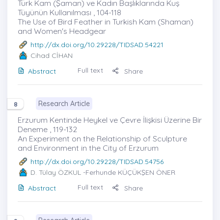
Türk Kam (Şaman) ve Kadın Başlıklarında Kuş
Tüyünün Kullanılması , 104-118
The Use of Bird Feather in Turkish Kam (Shaman)
and Women's Headgear
http://dx.doi.org/10.29228/TIDSAD.54221
Cihad CİHAN
Full text
Abstract
Share
Research Article
8
Erzurum Kentinde Heykel ve Çevre İlişkisi Üzerine Bir
Deneme , 119-132
An Experiment on the Relationship of Sculpture
and Environment in the City of Erzurum
http://dx.doi.org/10.29228/TIDSAD.54756
D. Tülay ÖZKUL
-Ferhunde KÜÇÜKŞEN ÖNER
Full text
Abstract
Share