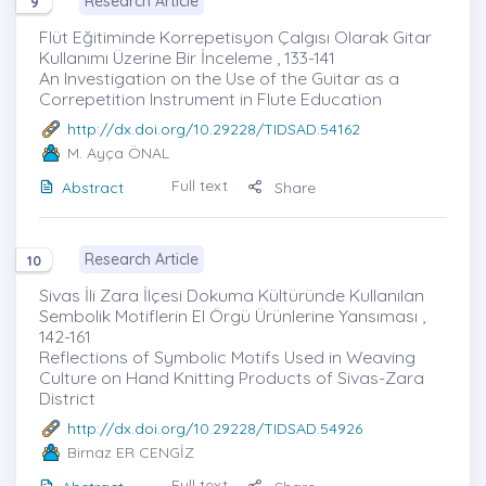
Research Article
9
Flüt Eğitiminde Korrepetisyon Çalgısı Olarak Gitar
Kullanımı Üzerine Bir İnceleme , 133-141
An Investigation on the Use of the Guitar as a
Correpetition Instrument in Flute Education
http://dx.doi.org/10.29228/TIDSAD.54162
M. Ayça ÖNAL
Full text
Abstract
Share
Research Article
10
Sivas İli Zara İlçesi Dokuma Kültüründe Kullanılan
Sembolik Motiflerin El Örgü Ürünlerine Yansıması ,
142-161
Reflections of Symbolic Motifs Used in Weaving
Culture on Hand Knitting Products of Sivas-Zara
District
http://dx.doi.org/10.29228/TIDSAD.54926
Birnaz ER CENGİZ
Full text