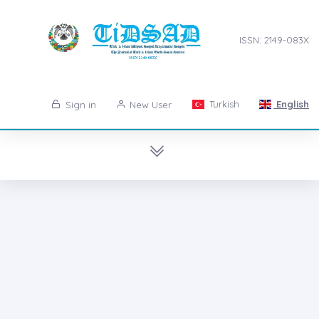
ISSN: 2149-083X
Turkish
English
Sign in
New User