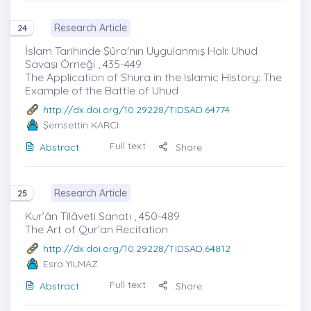
Research Article
24
İslam Tarihinde Şûra'nın Uygulanmış Hali: Uhud
Savaşı Örneği , 435-449
The Application of Shura in the Islamic History: The
Example of the Battle of Uhud
http://dx.doi.org/10.29228/TIDSAD.64774
Şemsettin KARCI
Full text
Abstract
Share
Research Article
25
Kur’ân Tilâveti Sanatı , 450-489
The Art of Qur’an Recitation
http://dx.doi.org/10.29228/TIDSAD.64812
Esra YILMAZ
Full text
Abstract
Share