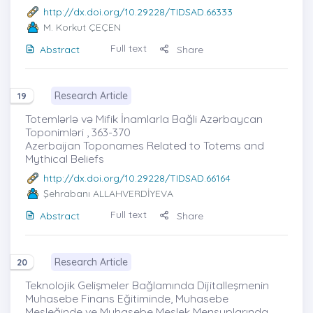
http://dx.doi.org/10.29228/TIDSAD.66333
M. Korkut ÇEÇEN
Full text
Abstract
Share
Research Article
19
Totemlərlə və Mifik İnamlarla Bağli Azərbaycan
Toponimləri , 363-370
Azerbaijan Toponames Related to Totems and
Mythical Beliefs
http://dx.doi.org/10.29228/TIDSAD.66164
Şehrabanı ALLAHVERDİYEVA
Full text
Abstract
Share
Research Article
20
Teknolojik Gelişmeler Bağlamında Dijitalleşmenin
Muhasebe Finans Eğitiminde, Muhasebe
Mesleğinde ve Muhasebe Meslek Mensuplarında