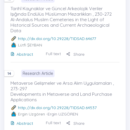
Tarihî Kaynaklar ve Güncel Arkeolojik Veriler
Işığında Endülüs Müslüman Mezarlıkları , 230-272
Al-Andalus Muslim Cemeteries in the Light of
Historical Sources and Current Archaeological
Data
http://dx.doi.org/10.29228/TIDSAD.64677
Lütfi ŞEYBAN
Full text
Abstract
Share
Research Article
14
Metaverse Gelişmeler ve Arsa Alım Uygulamaları ,
273-297
Developments in Metaverse and Land Purchase
Applications
http://dx.doi.org/10.29228/TIDSAD.64537
Ergin Uzgören
-Ergin UZGÖREN
Full text
Abstract
Share