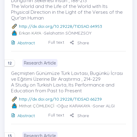
Dünya’nın Sekenesi İnsan , 188-213
The World and the Life of the World with Its
Physical Direction in the Light of the Verses of the
Qur'an Human
http://dx.doi.org/10.29228/TIDSAD.64953
Erkan KAYA
-Selahattin SÖNMEZSOY
Full text
Abstract
Share
Research Article
12
Geçmişten Günümüze Türk Lavtası, Bugünkü İcrası
ve Eğitimi Üzerine Bir Araştırma , 214-229
A Study on Turkish Lavta, Its Performance and
Education from Past to Present
http://dx.doi.org/10.29228/TIDSAD.66239
Mithat ÇÖMLEKÇİ
-Oğuz KARAKAYA -Soner ALGI
Full text
Abstract
Share
Research Article
13