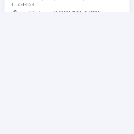
4 , 554-558
http://dx.doi.org/10.29228/TIDSAD.67529
Hakkan DİLMEN
Full text
Abstract
Share
Cover photo
Generic File
Contents
From the Editor