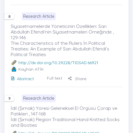
Research Article
8
Siyasetnamelerde Yöneticinin Özellikleri: Sarı
Abdullah Efendi’nin Siyasetnameleri Örneğinde ,
129-146
The Characteristics of the Rulers İn Political
Treaties: An Example of Sarı Abdullah Efendi’s
Political Treaties
http://dx.doi.org/10.29228/TIDSAD.66921
Kayhan ATİK
Full text
Abstract
Share
Research Article
9
İdil (Şırnak) Yöresi Geleneksel El Örgüsü Çorap ve
Patikleri , 147-168
İdil (Şırnak) Region Traditional Hand Knitted Socks
and Booties