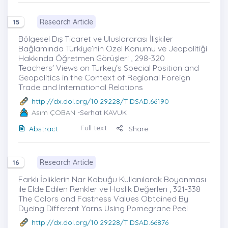
Research Article
15
Bölgesel Dış Ticaret ve Uluslararası İlişkiler
Bağlamında Türkiye’nin Özel Konumu ve Jeopolitiği
Hakkında Öğretmen Görüşleri , 298-320
Teachers' Views on Turkey's Special Position and
Geopolitics in the Context of Regional Foreign
Trade and International Relations
http://dx.doi.org/10.29228/TIDSAD.66190
Asım ÇOBAN
-Serhat KAVUK
Full text
Abstract
Share
Research Article
16
Farklı İpliklerin Nar Kabuğu Kullanılarak Boyanması
ile Elde Edilen Renkler ve Haslık Değerleri , 321-338
The Colors and Fastness Values Obtained By
Dyeing Different Yarns Using Pomegrane Peel
http://dx.doi.org/10.29228/TIDSAD.66876