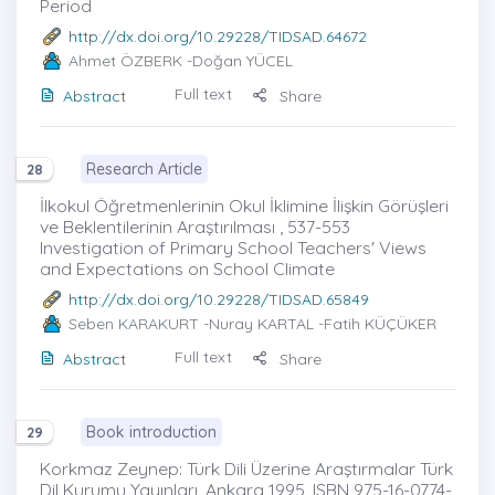
Period
http://dx.doi.org/10.29228/TIDSAD.64672
Ahmet ÖZBERK
-Doğan YÜCEL
Full text
Abstract
Share
Research Article
28
İlkokul Öğretmenlerinin Okul İklimine İlişkin Görüşleri
ve Beklentilerinin Araştırılması , 537-553
Investigation of Primary School Teachers' Views
and Expectations on School Climate
http://dx.doi.org/10.29228/TIDSAD.65849
Seben KARAKURT
-Nuray KARTAL -Fatih KÜÇÜKER
Full text
Abstract
Share
Book introduction
29
Korkmaz Zeynep: Türk Dili Üzerine Araştırmalar Türk
Dil Kurumu Yayınları, Ankara 1995, ISBN 975-16-0774-