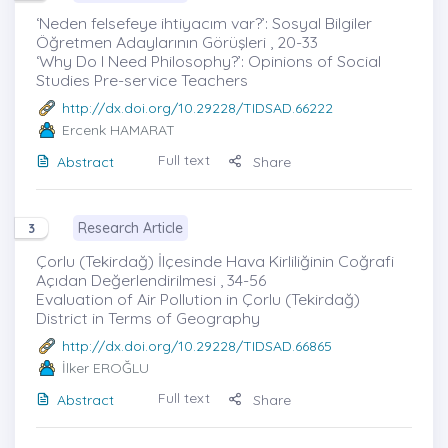
‘Neden felsefeye ihtiyacım var?’: Sosyal Bilgiler
Öğretmen Adaylarının Görüşleri , 20-33
‘Why Do I Need Philosophy?’: Opinions of Social
Studies Pre-service Teachers
http://dx.doi.org/10.29228/TIDSAD.66222
Ercenk HAMARAT
Full text
Abstract
Share
Research Article
3
Çorlu (Tekirdağ) İlçesinde Hava Kirliliğinin Coğrafi
Açıdan Değerlendirilmesi , 34-56
Evaluation of Air Pollution in Çorlu (Tekirdağ)
District in Terms of Geography
http://dx.doi.org/10.29228/TIDSAD.66865
İlker EROĞLU
Full text
Abstract
Share