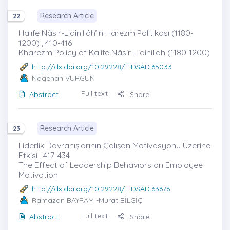
Research Article
22
Halife Nâsır-Lidînillâh’ın Harezm Politikası (1180-
1200) , 410-416
Kharezm Policy of Kalife Nâsir-Lidinillah (1180-1200)
http://dx.doi.org/10.29228/TIDSAD.65033
Nagehan VURGUN
Full text
Abstract
Share
Research Article
23
Liderlik Davranışlarının Çalışan Motivasyonu Üzerine
Etkisi , 417-434
The Effect of Leadership Behaviors on Employee
Motivation
http://dx.doi.org/10.29228/TIDSAD.63676
Ramazan BAYRAM
-Murat BİLGİÇ
Full text
Abstract
Share