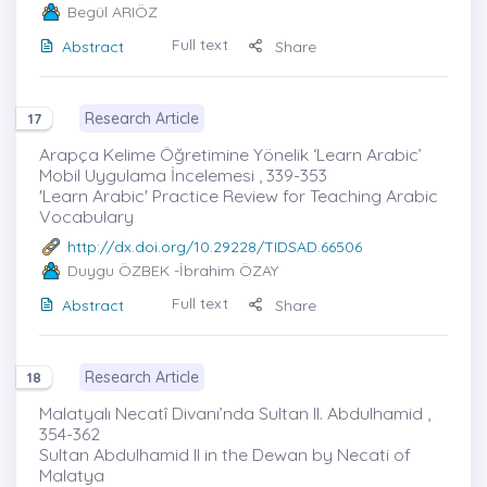
Begül ARIÖZ
Full text
Abstract
Share
Research Article
17
Arapça Kelime Öğretimine Yönelik ‘Learn Arabic’
Mobil Uygulama İncelemesi , 339-353
'Learn Arabic' Practice Review for Teaching Arabic
Vocabulary
http://dx.doi.org/10.29228/TIDSAD.66506
Duygu ÖZBEK
-İbrahim ÖZAY
Full text
Abstract
Share
Research Article
18
Malatyalı Necatî Divanı’nda Sultan II. Abdulhamid ,
354-362
Sultan Abdulhamid II in the Dewan by Necati of
Malatya