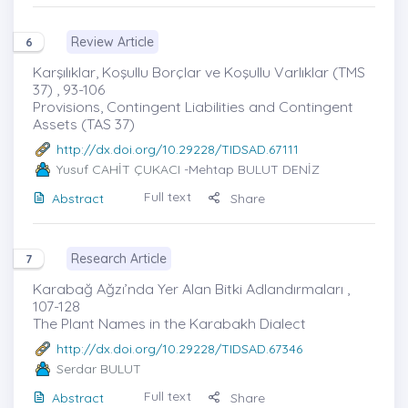
Review Article
6
Karşılıklar, Koşullu Borçlar ve Koşullu Varlıklar (TMS
37) , 93-106
Provisions, Contingent Liabilities and Contingent
Assets (TAS 37)
http://dx.doi.org/10.29228/TIDSAD.67111
Yusuf CAHİT ÇUKACI
-Mehtap BULUT DENİZ
Full text
Abstract
Share
Research Article
7
Karabağ Ağzı’nda Yer Alan Bitki Adlandırmaları ,
107-128
The Plant Names in the Karabakh Dialect
http://dx.doi.org/10.29228/TIDSAD.67346
Serdar BULUT
Full text
Abstract
Share