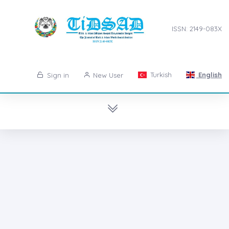
ISSN: 2149-083X
Turkish
English
Sign in
New User