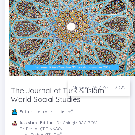
Number: 35 / Year: 2022
The Journal of Turk & Islam
World Social Studies
Editor :
Dr. Tahir ÇELİKBAĞ
Assistant Editor :
Dr. Chingiz BAGIROV
Dr. Ferhat ÇETİNKAYA
Uzm. Feride KIZILDAĞ