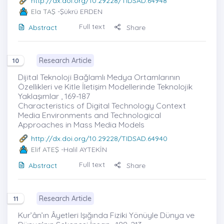
http://dx.doi.org/10.29228/TIDSAD.64948
Ela TAŞ
-Şükrü ERDEN
Full text
Abstract
Share
Research Article
10
Dijital Teknoloji Bağlamlı Medya Ortamlarının
Özellikleri ve Kitle İletişim Modellerinde Teknolojik
Yaklaşımlar , 169-187
Characteristics of Digital Technology Context
Media Environments and Technological
Approaches in Mass Media Models
http://dx.doi.org/10.29228/TIDSAD.64940
Elif ATEŞ
-Halil AYTEKİN
Full text
Abstract
Share
Research Article
11
Kur’ân’ın Âyetleri Işığında Fiziki Yönüyle Dünya ve