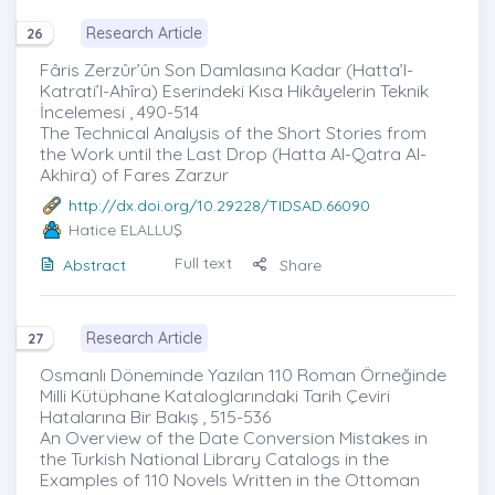
Research Article
26
Fâris Zerzûr’ûn Son Damlasına Kadar (Hatta’l-
Katrati’l-Ahîra) Eserindeki Kısa Hikâyelerin Teknik
İncelemesi , 490-514
The Technical Analysis of the Short Stories from
the Work until the Last Drop (Hatta Al-Qatra Al-
Akhira) of Fares Zarzur
http://dx.doi.org/10.29228/TIDSAD.66090
Hatice ELALLUŞ
Full text
Abstract
Share
Research Article
27
Osmanlı Döneminde Yazılan 110 Roman Örneğinde
Milli Kütüphane Kataloglarındaki Tarih Çeviri
Hatalarına Bir Bakış , 515-536
An Overview of the Date Conversion Mistakes in
the Turkish National Library Catalogs in the
Examples of 110 Novels Written in the Ottoman